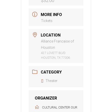
$32.00
MORE INFO
Tickets
LOCATION
Alliance Francaise of
Houston
427 LOVETT BLVD
HOUSTON, TX 77006
CATEGORY
Theater
ORGANIZER
CULTURAL CENTER OUR