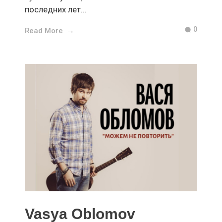
последних лет…
0
Read More
Vasya Oblomov