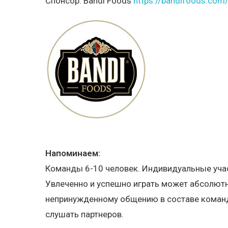
Спонсор:
Bandi Foods
https://bandifoods.com
Напоминаем:
Команды 6-10 человек. Индивидуальные учас
Увлеченно и успешно играть может абсолютн
непринужденному общению в составе команды
слушать партнеров.