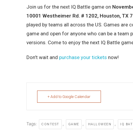
Join us for the next IQ Battle game on
November
10001 Westheimer Rd. # 1202, Houston, TX 
played by teams all across the US. Games are co
game and open for anyone who can be a team pl
versions. Come to enjoy the next IQ Battle game
Don’t wait and
purchase your tickets
now!
+ Add to Google Calendar
Tags:
,
,
,
CONTEST
GAME
HALLOWEEN
IQ BA