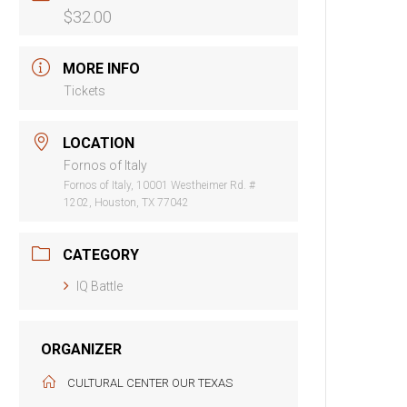
$32.00
MORE INFO
Tickets
LOCATION
Fornos of Italy
Fornos of Italy, 10001 Westheimer Rd. #
1202, Houston, TX 77042
CATEGORY
IQ Battle
ORGANIZER
CULTURAL CENTER OUR TEXAS